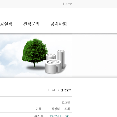
Home
공실적
견적문의
공지사항
구정은
23·07·21
663