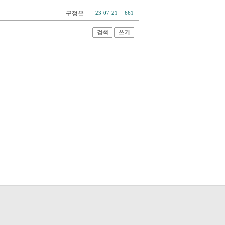
구정은
23·07·21
661